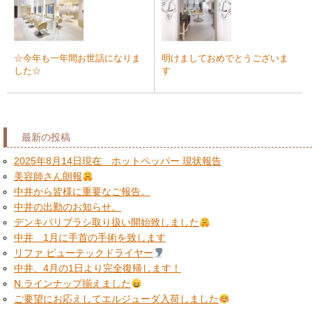
☆今年も一年間お世話になりま
明けましておめでとうございま
した☆
す
最新の投稿
2025年8月14日現在 ホットペッパー 現状報告
美容師さん朗報
中井から皆様に重要なご報告。
中井の出勤のお知らせ。
デンキバリブラシ取り扱い開始致しました
中井 1月に手首の手術を致します
リファ ビューテックドライヤー
中井、4月の1日より完全復帰します！
N.ラインナップ揃えました
ご要望にお応えしてエルジューダ入荷しました