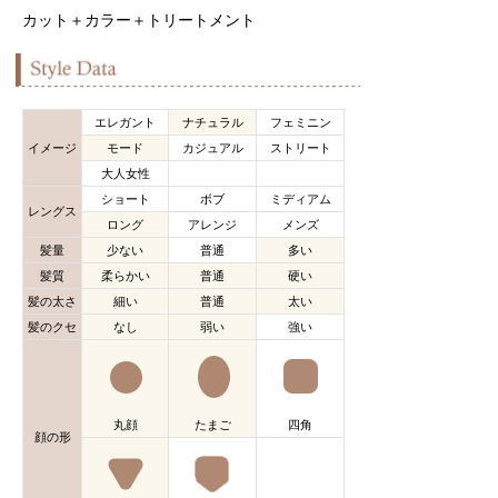
カット＋カラー＋トリートメント
エレガント
ナチュラル
フェミニン
イメージ
モード
カジュアル
ストリート
大人女性
ショート
ボブ
ミディアム
レングス
ロング
アレンジ
メンズ
髪量
少ない
普通
多い
髪質
柔らかい
普通
硬い
髪の太さ
細い
普通
太い
髪のクセ
なし
弱い
強い
丸顔
たまご
四角
顔の形