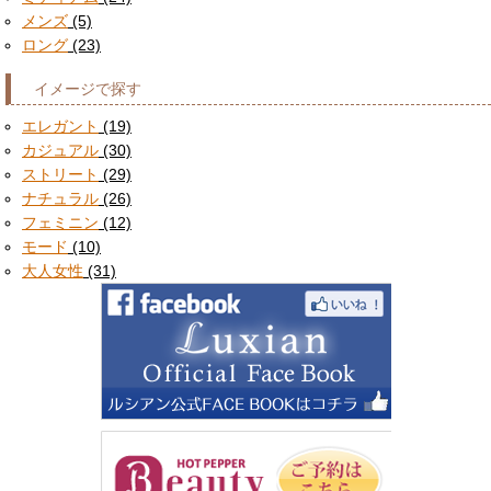
メンズ
(5)
ロング
(23)
イメージで探す
エレガント
(19)
カジュアル
(30)
ストリート
(29)
ナチュラル
(26)
フェミニン
(12)
モード
(10)
大人女性
(31)