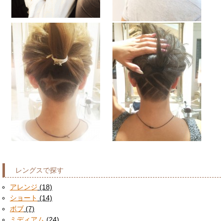
レングスで探す
アレンジ
(18)
ショート
(14)
ボブ
(7)
ミディアム
(24)